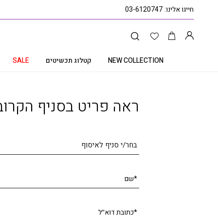
חייגו אלינו:
03-6120747
NEW COLLECTION
קטלוג תכשיטים
SALE
עמוד הבית
קטלוג תכשיטים
תליון אמרלד ויהלומים, זהב 14K, דגם PD21423EM
ראה פריט בסניף הקרוב
בחר/י סניף לאיסוף
*שם
*כתובת דוא׳׳ל