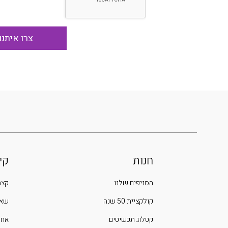
חנות
קי
הסניפים שלנו
קצת
קולקציית 50 שנה
שאל
קטלוג תכשיטים
אחר