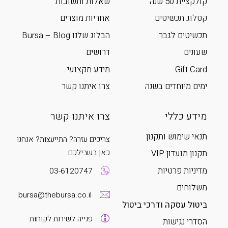
קולקציית 50 שנה
שאלות ותשובות
קטלוג תכשיטים
אחריות מוצרים
תכשיטים לגבר
הבלוג שלנו Bursa – Blog
שעונים
דרושים
Gift Card
מידע מקצועי
ימים מיוחדים בשנה
צרו איתנו קשר
מידע כללי
צרו איתנו קשר
תנאי שימוש ותקנון
צריכים עזרה? התייעצות? אנחנו
כאן בשבילכם
תקנון מועדון VIP
מדיניות פרטיות
03-6120747
משלוחים
bursa@thebursa.co.il
ביטול עסקה ודרכי ביטול
פנייה לשירות לקוחות
הסדרי נגישות