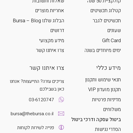
קולקציית 50 שנה
שאלות ותשובות
קטלוג תכשיטים
אחריות מוצרים
תכשיטים לגבר
הבלוג שלנו Bursa – Blog
שעונים
דרושים
Gift Card
מידע מקצועי
ימים מיוחדים בשנה
צרו איתנו קשר
מידע כללי
צרו איתנו קשר
תנאי שימוש ותקנון
צריכים עזרה? התייעצות? אנחנו
כאן בשבילכם
תקנון מועדון VIP
מדיניות פרטיות
03-6120747
משלוחים
bursa@thebursa.co.il
ביטול עסקה ודרכי ביטול
פנייה לשירות לקוחות
הסדרי נגישות