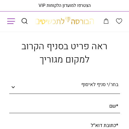
הצטרפו למועדון הלקוחות VIP
תפריט
קטלוג תכשיטים
צמיד מגן דוד, זהב 14K, דגם B409-2164
ראה פריט בסניף ה
ראה פריט בסניף הקרוב
למקום מגוריך
בחר/י סניף לאיסוף
*שם
*כתובת דוא׳׳ל